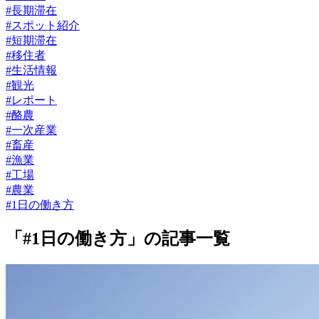
#長期滞在
#スポット紹介
#短期滞在
#移住者
#生活情報
#観光
#レポート
#酪農
#一次産業
#畜産
#漁業
#工場
#農業
#1日の働き方
「#1日の働き方」の記事一覧