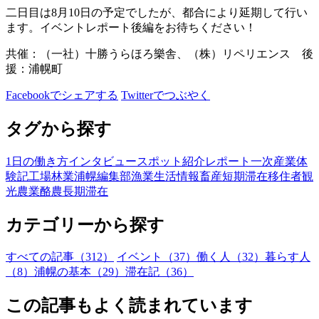
二日目は8月10日の予定でしたが、都合により延期して行い
ます。イベントレポート後編をお待ちください！
共催：（一社）十勝うらほろ樂舎、（株）リペリエンス 後
援：浦幌町
Facebookでシェアする
Twitterでつぶやく
タグから探す
1日の働き方
インタビュー
スポット紹介
レポート
一次産業
体
験記
工場
林業
浦幌編集部
漁業
生活情報
畜産
短期滞在
移住者
観
光
農業
酪農
長期滞在
カテゴリーから探す
すべての記事（312）
イベント（37）
働く人（32）
暮らす人
（8）
浦幌の基本（29）
滞在記（36）
この記事もよく読まれています