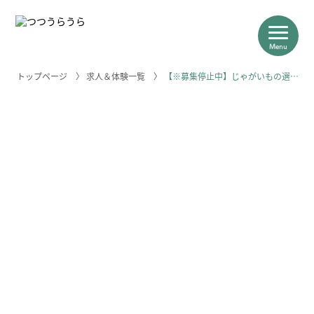
Menu
トップページ
〉
求人＆体験一覧
〉
【※募集停止中】じゃがいもの選…
つつうらうらについて
浦幌の産業
求人＆体験一覧
浦幌のこと
＼浦幌のお仕事はこちらから／
求人一覧を見る
相談はこちら