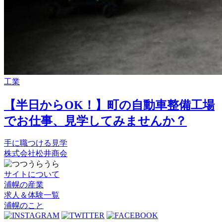
工業
【半日からOK！】町の自動車整備工場
でお仕事、見学してみませんか？
手に職つける
見学
株式会社松井商会
サイトについて
浦幌の産業
求人＆体験一覧
浦幌のこと