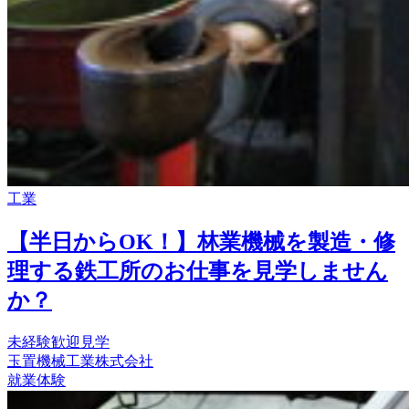
工業
【半日からOK！】林業機械を製造・修
理する鉄工所のお仕事を見学しません
か？
未経験歓迎
見学
玉置機械工業株式会社
就業体験