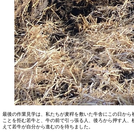
最後の作業見学は、私たちが麦稈を敷いた牛舎にこの日から
ことを拒む若牛と、牛の前で引っ張る人、後ろから押す人、
えて若牛が自分から進むのを待ちました。