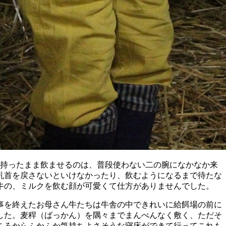
で持ったまま飲ませるのは、普段使わない二の腕になかなか来
乳首を戻さないといけなかったり、飲むようになるまで待たな
牛の、ミルクを飲む顔が可愛くて仕方がありませんでした。
事を終えたお母さん牛たちは牛舎の中できれいに給餌場の前に
した。麦稈（ばっかん）を隅々までまんべんなく敷く、ただそ
ころからふかふか気持ちよさそうな寝床ができて行ってこれも