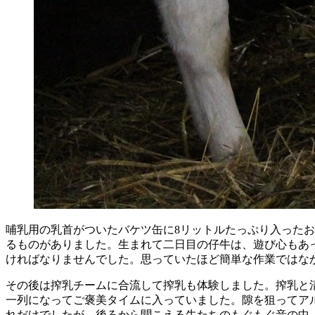
哺乳用の乳首がついたバケツ缶に8リットルたっぷり入った
るものがありました。生まれて二日目の仔牛は、遊び心もあ
ければなりませんでした。思っていたほど簡単な作業ではな
その後は搾乳チームに合流して搾乳も体験しました。搾乳と
一列になってご褒美タイムに入っていました。隙を狙ってア
れだけでしたが、後ろから聞こえる牛たちのもぐもぐ音の中