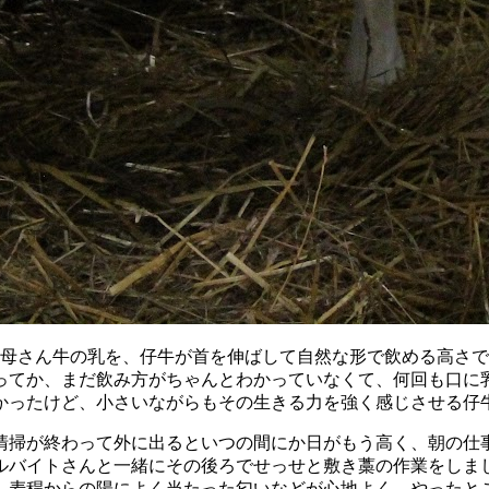
お母さん牛の乳を、仔牛が首を伸ばして自然な形で飲める高さ
ってか、まだ飲み方がちゃんとわかっていなくて、何回も口に
かったけど、小さいながらもその生きる力を強く感じさせる仔
清掃が終わって外に出るといつの間にか日がもう高く、朝の仕
ルバイトさんと一緒にその後ろでせっせと敷き藁の作業をしま
、麦稈からの陽によく当たった匂いなどが心地よく、やったと