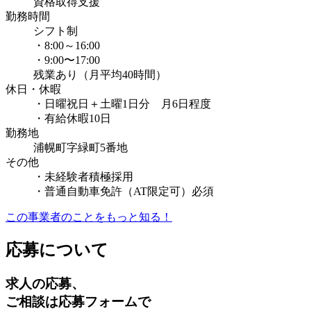
資格取得支援
勤務時間
シフト制
・8:00～16:00
・9:00〜17:00
残業あり（月平均40時間）
休日・休暇
・日曜祝日＋土曜1日分 月6日程度
・有給休暇10日
勤務地
浦幌町字緑町5番地
その他
・未経験者積極採用
・普通自動車免許（AT限定可）必須
この事業者のことをもっと知る！
応募について
求人の応募、
ご相談は応募フォームで