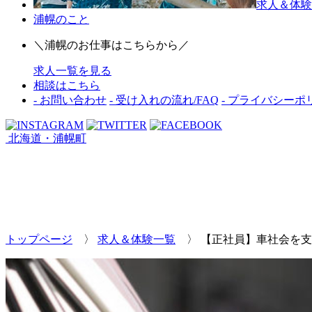
求人＆体験
浦幌のこと
＼浦幌のお仕事はこちらから／
求人一覧を見る
相談はこちら
- お問い合わせ
- 受け入れの流れ/FAQ
- プライバシーポ
北海道・浦幌町
トップページ
〉
求人＆体験一覧
〉
【正社員】車社会を支