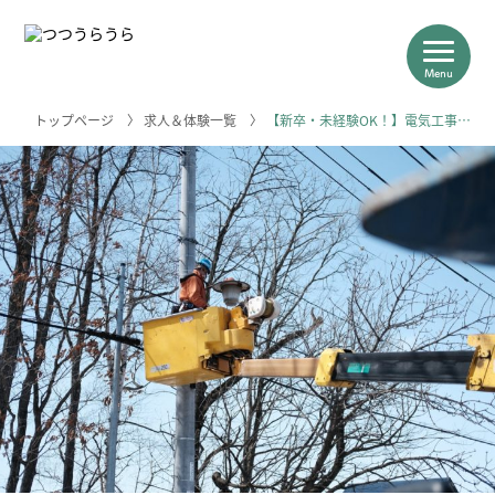
Menu
トップページ
〉
求人＆体験一覧
〉
【新卒・未経験OK！】電気工事…
つつうらうらについて
浦幌の産業
求人＆体験一覧
浦幌のこと
＼浦幌のお仕事はこちらから／
求人一覧を見る
相談はこちら