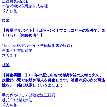
正社員
長期歓迎
十勝浦幌森永乳業株式会社
求人募集
農業
【農業アルバイト】1日からOK！ブロッコリーの収穫で元気
もりもり【未経験者可】
1日からOK
アルバイト
季節雇用
未経験歓迎
有限会社富田産業
求人募集
林業
【募集再開！】100年の歴史をもつ浦幌木炭の技術と火を、
次世代へ繋ぐ炭焼き職人を募集します。浦幌木炭の次の可能
性を、一緒に模索していきましょう！
手に職つける
未経験歓迎
正社員
株式会社浦幌木炭
求人募集