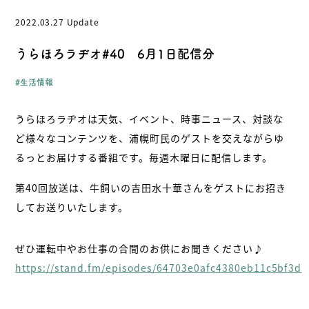
2022.03.27 Update
- お問い合わせ
- 受け入れの流れ/FAQ
うらほろラヂオ#40 6月1日配信分
- プライバシーポリシー
- 浦幌町役場公式サイト
生活情報
うらほろラヂオは天気、イベント、時事ニュース、対談な
ど様々なコンテンツを、浦幌町民のゲストを交えながらゆ
北海道・浦幌町
るっとお届けする番組です。毎週木曜日に配信します。
第40回放送は、牛飼いの吉田水十華さんをゲストにお招き
してお送りいたします。
ぜひ運転中やお仕事の合間のお供にお聞きください♪
https://stand.fm/episodes/64703e0afc4380eb11c5bf3d