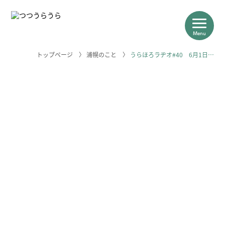
Menu
トップページ
〉
浦幌のこと
〉
うらほろラヂオ#40 6月1日…
つつうらうらについて
浦幌の産業
求人＆体験一覧
浦幌のこと
＼浦幌のお仕事はこちらから／
求人一覧を見る
相談はこちら