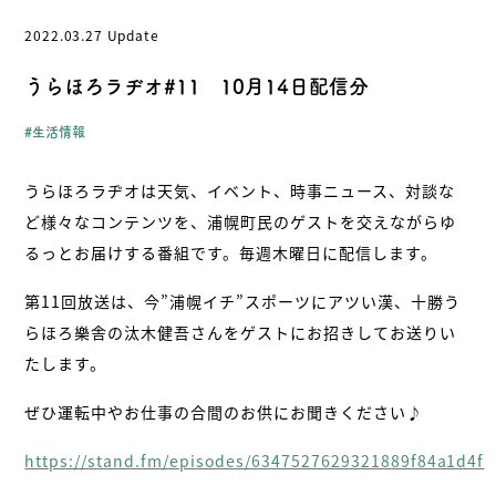
2022.03.27 Update
- お問い合わせ
- 受け入れの流れ/FAQ
うらほろラヂオ#11 10月14日配信分
- プライバシーポリシー
- 浦幌町役場公式サイト
生活情報
うらほろラヂオは天気、イベント、時事ニュース、対談な
ど様々なコンテンツを、浦幌町民のゲストを交えながらゆ
北海道・浦幌町
るっとお届けする番組です。毎週木曜日に配信します。
第11回放送は、今”浦幌イチ”スポーツにアツい漢、十勝う
らほろ樂舎の汰木健吾さんをゲストにお招きしてお送りい
たします。
ぜひ運転中やお仕事の合間のお供にお聞きください♪
https://stand.fm/episodes/6347527629321889f84a1d4f