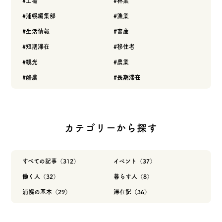
工場
林業
浦幌編集部
漁業
生活情報
畜産
短期滞在
移住者
観光
農業
酪農
長期滞在
カテゴリーから探す
すべての記事（312）
イベント（37）
働く人（32）
暮らす人（8）
浦幌の基本（29）
滞在記（36）