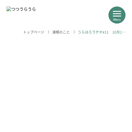
Menu
トップページ
〉
浦幌のこと
〉
うらほろラヂオ#11 10月1…
つつうらうらについて
浦幌の産業
求人＆体験一覧
浦幌のこと
＼浦幌のお仕事はこちらから／
求人一覧を見る
相談はこちら