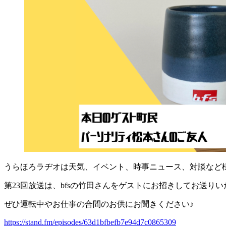
うらほろラヂオは天気、イベント、時事ニュース、対談など
第23回放送は、bfsの竹田さんをゲストにお招きしてお送り
ぜひ運転中やお仕事の合間のお供にお聞きください♪
https://stand.fm/episodes/63d1bfbefb7e94d7c0865309