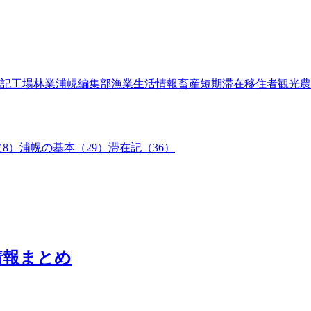
記
工場
林業
浦幌編集部
漁業
生活情報
畜産
短期滞在
移住者
観光
農
8）
浦幌の基本（29）
滞在記（36）
情報まとめ