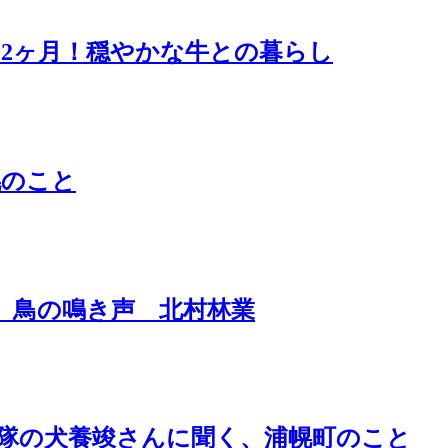
2ヶ月！穏やかな牛との暮らし
幌のこと
 鳥の鳴き声 北村林業
力隊の犬養竣さんに聞く、浦幌町のこと