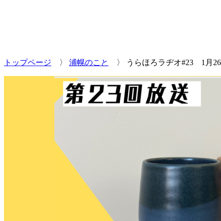
トップページ
〉
浦幌のこと
〉
うらほろラヂオ#23 1月2