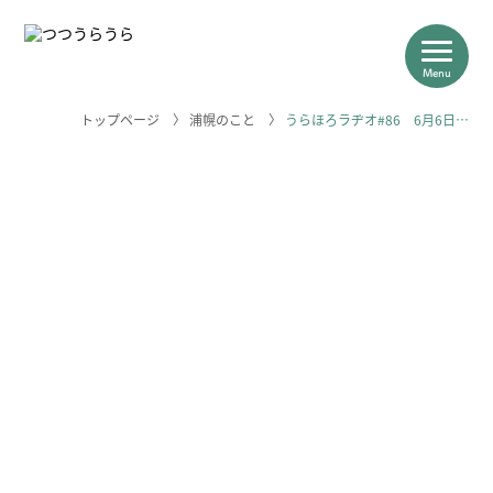
Menu
トップページ
〉
浦幌のこと
〉
うらほろラヂオ#86 6月6日…
つつうらうらについて
浦幌の産業
求人＆体験一覧
浦幌のこと
＼浦幌のお仕事はこちらから／
求人一覧を見る
相談はこちら