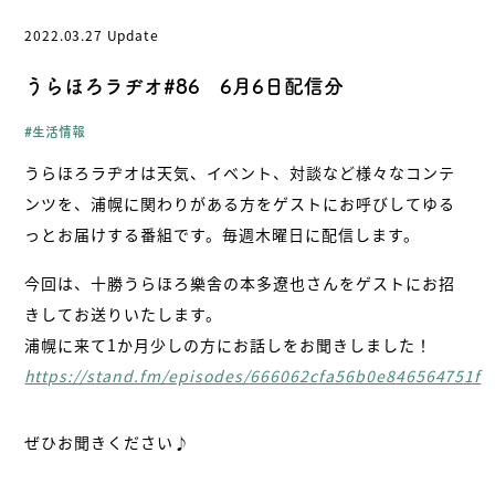
2022.03.27 Update
- お問い合わせ
- 受け入れの流れ/FAQ
うらほろラヂオ#86 6月6日配信分
- プライバシーポリシー
- 浦幌町役場公式サイト
生活情報
うらほろラヂオは天気、イベント、対談など様々なコンテ
ンツを、浦幌に関わりがある方をゲストにお呼びしてゆる
北海道・浦幌町
っとお届けする番組です。毎週木曜日に配信します。
今回は、十勝うらほろ樂舎の本多遼也さんをゲストにお招
きしてお送りいたします。
浦幌に来て1か月少しの方にお話しをお聞きしました！
https://stand.fm/episodes/666062cfa56b0e846564751f
ぜひお聞きください♪