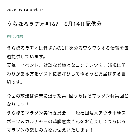
相談はこちら
2026.06.14 Update
うらほろラヂオ#167 6月14日配信分
- お問い合わせ
- 受け入れの流れ/FAQ
生活情報
- プライバシーポリシー
- 浦幌町役場公式サイト
うらほろラヂオは皆さんの1日を彩るワクワクする情報を毎
週提供しています。
天気、イベント、対談など様々なコンテンツを、浦幌に関
わりがある方をゲストにお呼びしてゆるっとお届けする番
北海道・浦幌町
組です。
今回の放送は週末に迫った第5回うらほろマラソン特集回と
なります！
うらほろマラソン実行委員会・一般社団法人アウラ十勝ス
ポーツ＆カルチャーの越膳慧太さんをお迎えしてうらほろ
マラソンの楽しみ方をお伝えいたします！