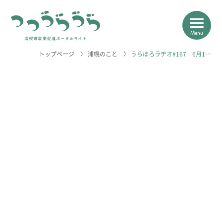
Menu
トップページ
〉
浦幌のこと
〉
うらほろラヂオ#167 6月1…
つつうらうらについて
浦幌の産業
求人＆体験一覧
浦幌のこと
＼浦幌のお仕事はこちらから／
求人一覧を見る