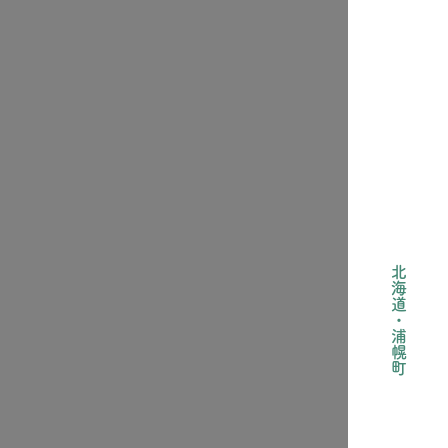
うらについて
北海道・浦幌町
業
験一覧